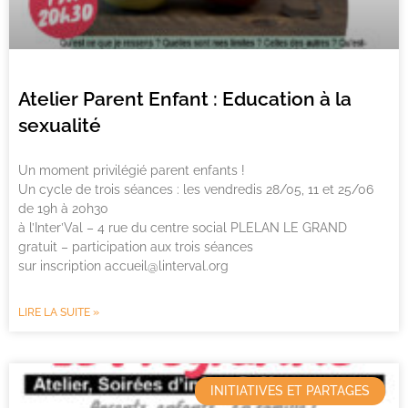
Atelier Parent Enfant : Education à la
sexualité
Un moment privilégié parent enfants !
Un cycle de trois séances : les vendredis 28/05, 11 et 25/06
de 19h à 20h30
à l’Inter’Val – 4 rue du centre social PLELAN LE GRAND
gratuit – participation aux trois séances
sur inscription accueil@linterval.org
LIRE LA SUITE »
INITIATIVES ET PARTAGES