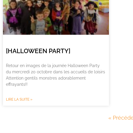
[HALLOWEEN PARTY]
Retour en images de la journée Halloween Party
du mercredi 20 octobre dans les accueils de loisirs
Attention gentils monstres adorablement
effrayants!!
LIRE LA SUITE »
« Précéd