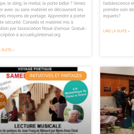
rpe, le sling, le meitaï, le porte bébé ? Venez
l’adolescence e
r avec ou sans matériel en découvrant les
prendre soin de
ents moyens de portage. Apprendre à porter
inquiets?
te sécurité. Conseils et matériel mis à
ition par l’association Noué d’amour. Gratuit-
LIRE LA SUITE »
scription à accueil@linterval.org
A SUITE »
INITIATIVES ET PARTAGES