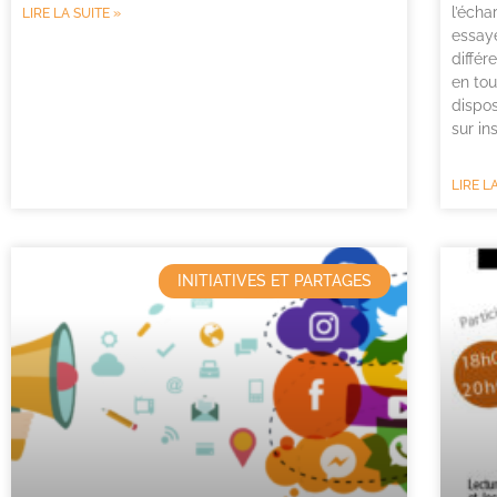
l’écha
LIRE LA SUITE »
essaye
différ
en tou
dispos
sur in
LIRE L
INITIATIVES ET PARTAGES