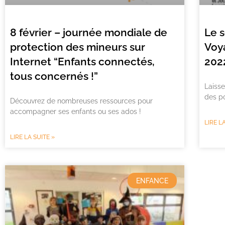
8 février – journée mondiale de
Le s
protection des mineurs sur
Voy
Internet “Enfants connectés,
202
tous concernés !”
Laisse
des p
Découvrez de nombreuses ressources pour
accompagner ses enfants ou ses ados !
LIRE L
LIRE LA SUITE »
ENFANCE