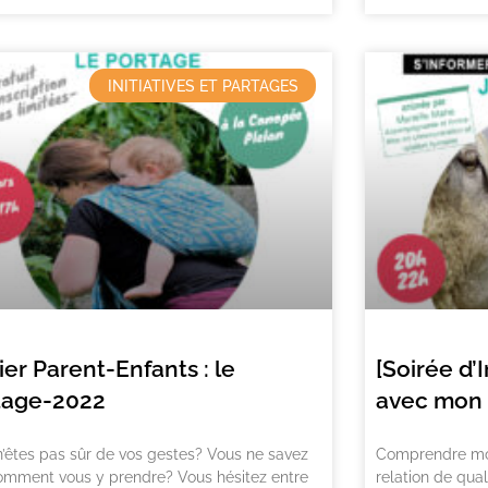
INITIATIVES ET PARTAGES
ier Parent-Enfants : le
[Soirée d
tage-2022
avec mon 
’êtes pas sûr de vos gestes? Vous ne savez
Comprendre mon
omment vous y prendre? Vous hésitez entre
relation de qua