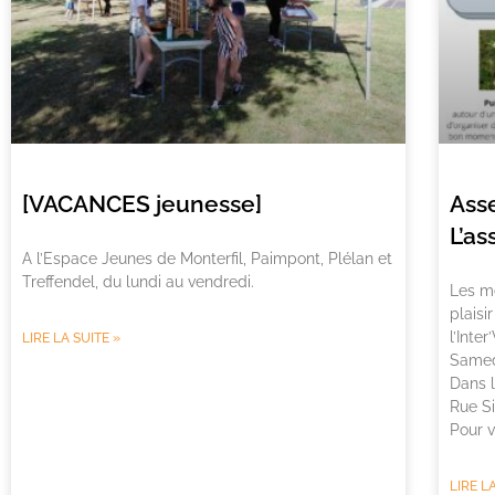
[VACANCES jeunesse]
Ass
L’as
A l’Espace Jeunes de Monterfil, Paimpont, Plélan et
Treffendel, du lundi au vendredi.
Les me
plaisi
l’Inter
LIRE LA SUITE »
Samedi
Dans 
Rue Si
Pour v
LIRE L