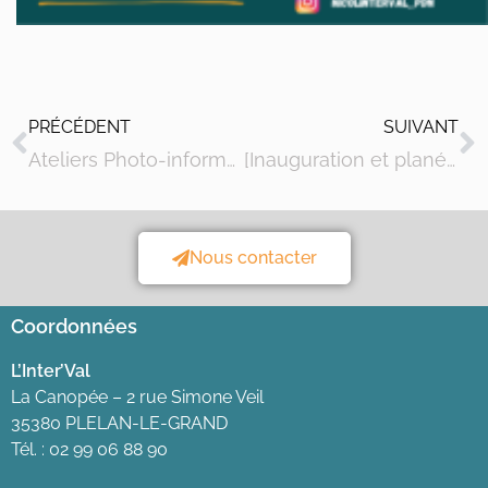
PRÉCÉDENT
SUIVANT
Ateliers Photo-informatique
[Inauguration et planétarium mobile]
Nous contacter
Coordonnées
L’Inter’Val
La Canopée – 2 rue Simone Veil
35380 PLELAN-LE-GRAND
Tél. : 02 99 06 88 90