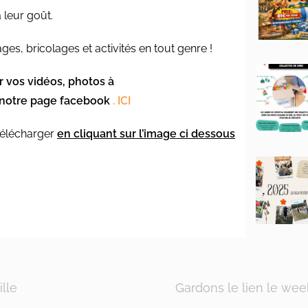
 leur goût.
ges, bricolages et activités en tout genre !
r vos vidéos, photos à
r notre page facebook
.
ICI
 télécharger
en cliquant sur l’image ci dessous
lle
Gardons le lien le we