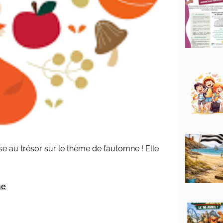
sse au trésor sur le thème de l’automne ! Elle
ne