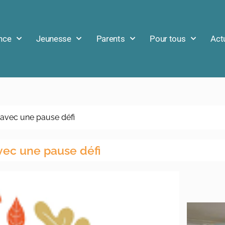
nce
Jeunesse
Parents
Pour tous
Act
 avec une pause défi
vec une pause défi